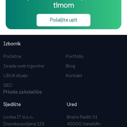
timom
Pošaljite upit
Izbornik
Početna
Portfolio
Izrada web trgovine
Blog
UI/UX dizajn
Kontakt
SEO
Privole za kolačiće
Sjedište
Ured
Looka IT d.o.o.
Braće Radić 51
Dravska poljana 123
42000 Varaždin