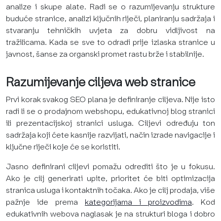
analize i skupe alate. Radi se o razumijevanju strukture
buduće stranice, analizi ključnih riječi, planiranju sadržaja i
stvaranju tehničkih uvjeta za dobru vidljivost na
tražilicama. Kada se sve to odradi prije izlaska stranice u
javnost, šanse za organski promet rastu brže i stabilnije.
Razumijevanje ciljeva web stranice
Prvi korak svakog SEO plana je definiranje ciljeva. Nije isto
radi li se o prodajnom webshopu, edukativnoj blog stranici
ili prezentacijskoj stranici usluga. Ciljevi određuju ton
sadržaja koji ćete kasnije razvijati, način izrade navigacije i
ključne riječi koje će se koristiti.
Jasno definirani ciljevi pomažu odrediti što je u fokusu.
Ako je cilj generirati upite, prioritet će biti optimizacija
stranica usluga i kontaktnih točaka. Ako je cilj prodaja, više
pažnje ide prema
kategorijama i proizvodima
. Kod
edukativnih webova naglasak je na strukturi bloga i dobro