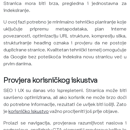
Stranica mora biti brza, pregledna i jednostavna za
indeksiranje.
U ovoj fazi potrebno je minimalno tehničko planiranje koje
uključuje pripremu metapodataka, plan interne
povezanosti, optimizaciju URL strukture, kompresiju slika,
strukturiranje heading oznaka i provjeru da ne postoje
duplicirane stranice. Kvalitetan tehnički temelj omogućuje
da Google bez poteškoća indeksira novu stranicu već u
prvim danima.
Provjera korisničkog iskustva
SEO i UX su danas vrlo isprepleteni. Stranica može biti
savršeno optimizirana, ali ako korisnik ne može brzo doći
do potrebne informacije, rezultati će uvijek biti lošiji. Zato
je
korisničko iskustvo
važno procijeniti još prije objave.
Prolazi se navigacija, provjerava razumljivost naslova i
podnaslova, analiziraju CTA elementi i provjerava koliko je