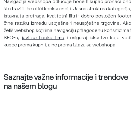
Navigacija webshopa odlučuje hoće li kupac pronaći ono
što traži ili će otići konkurenciji. Jasna struktura kategorija,
istaknuta pretraga, kvalitetni filtri i dobro posložen footer
čine razliku između uspješne i neuspješne trgovine. Ako
želiš webshop koji ima navigaciju prilagođenu korisnicima i
SEO-u,
javi se Looka timu
i osiguraj iskustvo koje vodi
kupce prema kupnji, a ne prema izlazu sa webshopa.
Saznajte važne informacije i trendove
na našem blogu