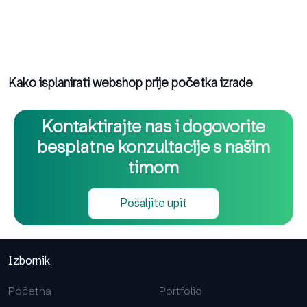
Kako isplanirati webshop prije početka izrade
Kontaktirajte nas i dogovorite
besplatne konzultacije s našim
timom
Pošaljite upit
Izbornik
Početna
Portfolio