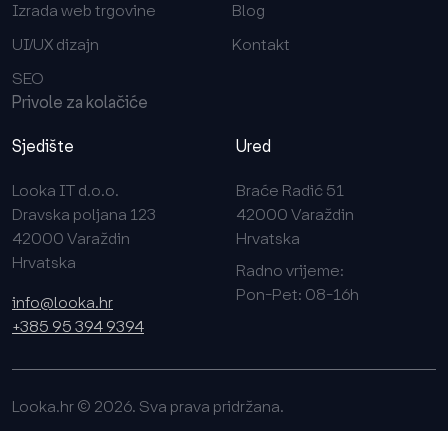
Izrada web trgovine
Blog
UI/UX dizajn
Kontakt
SEO
Privole za kolačiće
Sjedište
Ured
Looka IT d.o.o.
Braće Radić 51
Dravska poljana 123
42000 Varaždin
42000 Varaždin
Hrvatska
Hrvatska
Radno vrijeme:
Pon-Pet: 08-16h
info@looka.hr
+385 95 394 9394
Looka.hr © 2026. Sva prava pridržana.