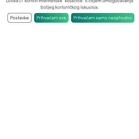
Looka IT koristi internetske "kolačiće" s ciljem omogućavanja
boljeg korisničkog iskustva.
Postavke
Prihvaćam sve
Prihvaćam samo neophodno
SEO koji ima smisla za vaš posao
Ako ste već razmišljali o SEO-u, vjerojatno ste čuli sve
varijacije iste priče: više prometa, bolje pozicije, više
vidljivosti.
Problem je što to često ne znači i više upita.
Zato mi SEO ne gledamo kroz promet, nego kroz to što
vam zapravo donosi rezultat. Koje ključne riječi ljudi traže
kad su spremni poslati upit, što rade na stranici kad dođu i
gdje ih gubite.
Na temelju toga radimo optimizaciju. Ne napamet i ne po
šabloni, nego prema stvarnoj situaciji vaše web stranice i